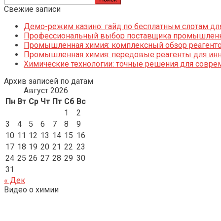
Свежие записи
Демо-режим казино: гайд по бесплатным слотам дл
Профессиональный выбор поставщика промышленн
Промышленная химия: комплексный обзор реагентов
Промышленная химия: передовые реагенты для ин
Химические технологии: точные решения для совр
Архив записей по датам
Август 2026
Пн
Вт
Ср
Чт
Пт
Сб
Вс
1
2
3
4
5
6
7
8
9
10
11
12
13
14
15
16
17
18
19
20
21
22
23
24
25
26
27
28
29
30
31
« Дек
Видео о химии