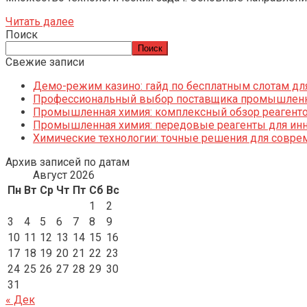
Читать далее
Поиск
Поиск
Свежие записи
Демо-режим казино: гайд по бесплатным слотам дл
Профессиональный выбор поставщика промышленн
Промышленная химия: комплексный обзор реагентов
Промышленная химия: передовые реагенты для ин
Химические технологии: точные решения для совр
Архив записей по датам
Август 2026
Пн
Вт
Ср
Чт
Пт
Сб
Вс
1
2
3
4
5
6
7
8
9
10
11
12
13
14
15
16
17
18
19
20
21
22
23
24
25
26
27
28
29
30
31
« Дек