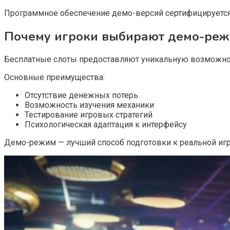
Программное обеспечение демо-версий сертифицируется нез
Почему игроки выбирают демо-ре
Бесплатные слоты предоставляют уникальную возможнос
Основные преимущества:
Отсутствие денежных потерь
Возможность изучения механики
Тестирование игровых стратегий
Психологическая адаптация к интерфейсу
Демо-режим — лучший способ подготовки к реальной игр