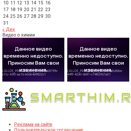
10
11
12
13
14
15
16
17
18
19
20
21
22
23
24
25
26
27
28
29
30
31
« Дек
Видео о химии
Реклама на сайте
Пользовательское соглашение