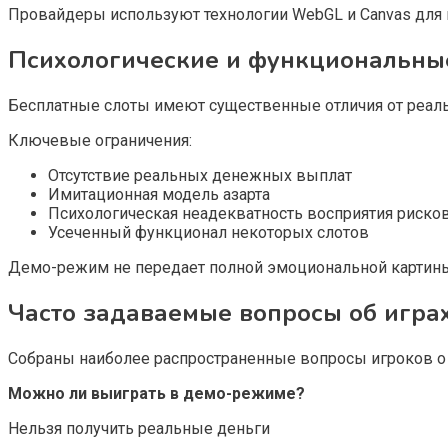
Провайдеры используют технологии WebGL и Canvas для
Психологические и функциональны
Бесплатные слоты имеют существенные отличия от реаль
Ключевые ограничения:
Отсутствие реальных денежных выплат
Имитационная модель азарта
Психологическая неадекватность восприятия риско
Усеченный функционал некоторых слотов
Демо-режим не передает полной эмоциональной картины
Часто задаваемые вопросы об играх
Собраны наиболее распространенные вопросы игроков о
Можно ли выиграть в демо-режиме?
Нельзя получить реальные деньги