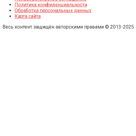
Политика конфиденциальности
Обработка персональных данных
Карта сайта
Весь контент защищён авторскими правами © 2013-2025