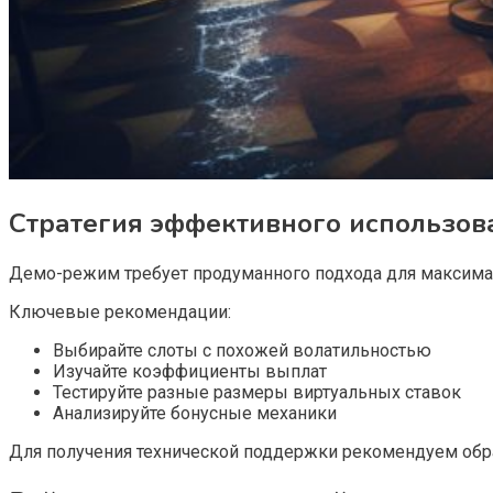
Стратегия эффективного использо
Демо-режим требует продуманного подхода для максима
Ключевые рекомендации:
Выбирайте слоты с похожей волатильностью
Изучайте коэффициенты выплат
Тестируйте разные размеры виртуальных ставок
Анализируйте бонусные механики
Для получения технической поддержки рекомендуем обра