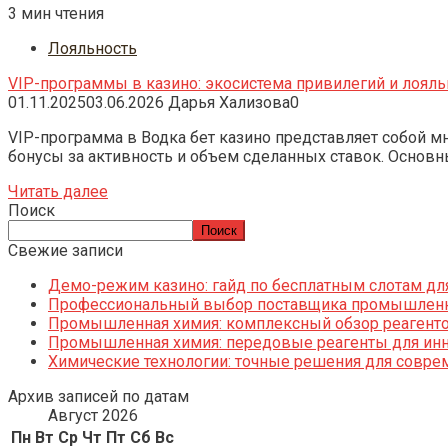
3 мин чтения
Лояльность
VIP-программы в казино: экосистема привилегий и лояль
01.11.2025
03.06.2026
Дарья Хализова
0
VIP-программа в Водка бет казино представляет собой 
бонусы за активность и объем сделанных ставок. Основн
Читать далее
Поиск
Поиск
Свежие записи
Демо-режим казино: гайд по бесплатным слотам дл
Профессиональный выбор поставщика промышленн
Промышленная химия: комплексный обзор реагентов
Промышленная химия: передовые реагенты для ин
Химические технологии: точные решения для совр
Архив записей по датам
Август 2026
Пн
Вт
Ср
Чт
Пт
Сб
Вс