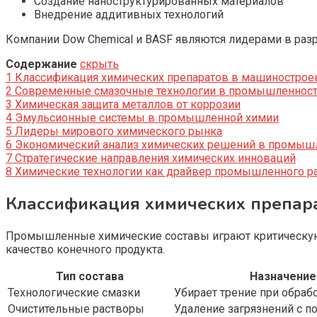
Создание наноструктурированных материалов
Внедрение аддитивных технологий
Компании Dow Chemical и BASF являются лидерами в раз
Содержание
скрыть
1
Классификация химических препаратов в машинострое
2
Современные смазочные технологии в промышленнос
3
Химическая защита металлов от коррозии
4
Эмульсионные системы в промышленной химии
5
Лидеры мирового химического рынка
6
Экономический анализ химических решений в промыш
7
Стратегические направления химических инноваций
8
Химические технологии как драйвер промышленного р
Классификация химических препар
Промышленные химические составы играют критическую 
качество конечного продукта.
Тип состава
Назначение
Технологические смазки
Убирает трение при обраб
Очистительные растворы
Удаление загрязнений с п