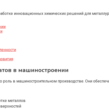
работке инновационных химических решений для металлур
нии
ти
ленности
азвития
атов в машиностроении
роль в машиностроительном производстве. Они обеспечи
отке металлов
оверхностей